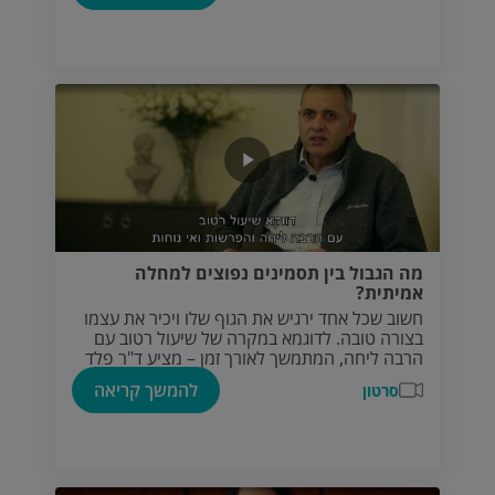
מה הגבול בין תסמינים נפוצים למחלה
אמיתית?
חשוב שכל אחד ירגיש את הגוף שלו ויכיר את עצמו
בצורה טובה. לדוגמא במקרה של שיעול רטוב עם
הרבה ליחה, המתמשך לאורך זמן – מציע ד"ר פלד
להתייעץ עם רופא המשפחה לגבי הרחבת היקף
להמשך קריאה
סרטון
הבירור הרפואי, מעבר לצילום חזה בלבד.