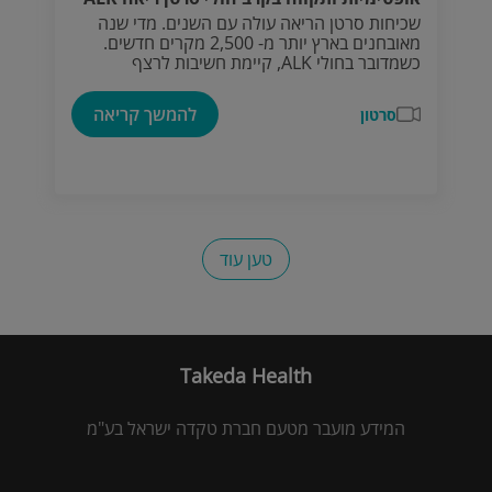
שכיחות סרטן הריאה עולה עם השנים. מדי שנה
מאובחנים בארץ יותר מ- 2,500 מקרים חדשים.
כשמדובר בחולי ALK, קיימת חשיבות לרצף
הטיפולי: מחקרים מציינים כי 80% מהחולים
שטופלו במספר מעכבי ALK, בזה אחר זה, זוכים
להמשך קריאה
סרטון
לתוחלת חיים של יותר מחמש שנים מגילוי המחלה,
לעומת 30% בלבד ממי שטופלו במעכב ALK אחד
בלבד.
טען עוד
Takeda Health
המידע מועבר מטעם חברת טקדה ישראל בע"מ