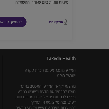
מיניות וזוגיות ביום שאחרי ההשתלה
להמשך קריאה
פודקאסט
Takeda Health
המידע מועבר מטעם חברת טקדה
ישראל בע"מ
גולש/ת יקר/ה המידע והתכנים באתר
נועדו להרחיב את הדעת ולשמש כמידע
כללי בלבד. תכנים אלו אינם מהווים חוות
דעת, עצה מקצועית או תחליף
להיוועצות ישירה עם איש מקצוע מתאים