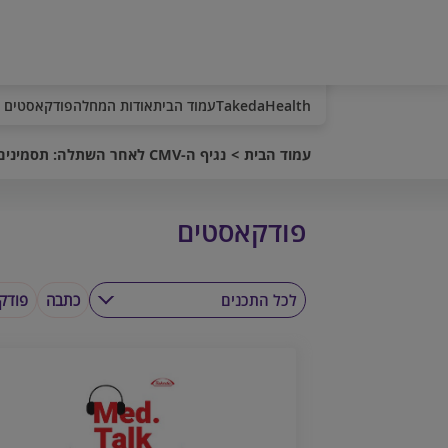
TakedaHealth
עמוד הבית
אודות המחלה
פודקאסטים
עמוד הבית
נגיף ה-CMV לאחר השתלה: תסמינים וסיכונים
פודקאסטים
לכל התכנים
כתבה
פודק