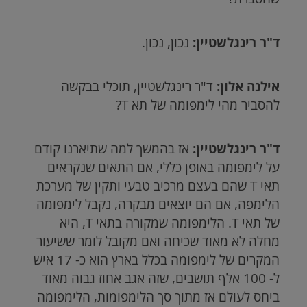
ד"ר רינגלשטיין:
נכון, נכון.
אילנה אלון:
ד"ר רינגלשטיין, תוכלי בבקשה
להסביר מהי לימפומה של תא
T
?
ד"ר רינגלשטיין:
אז בהמשך למה שתיארנו קודם
על לימפומה באופן כללי, אם התאים שנקראים
תאי
T
שהם בעצם מרכיב טבעי ותקין של מערכת
הלימפה, אם הם יוצאים מבקרה, נקבל לימפומה
של תאי
T
. הלימפומה שמקורה בתאי
T
, היא
מחלה לא מאוד שכיחה ואם מקובל לומר ששיעור
המקרים של לימפומה בכלל בארץ הוא כ- 17 איש
ל- 100 אלף תושבים, שזה אגב אחוז גבוה מאוד
ביחס לעולם אז מתוך סך הלימפומות, הלימפומה