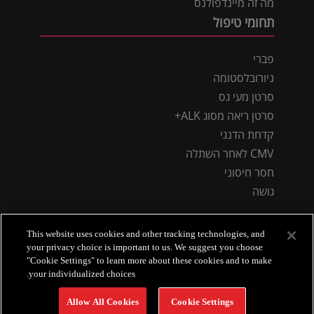
מה זה מיינדפולנס
תחומי טיפול
פברי
ניורובלסטומה
סרטן מעי גס
סרטן ריאה מסוג ALK+
קדחת הדנגי
CMV לאחר השתלה
חסר חיסוני
גושה
This website uses cookies and other tracking technologies, and
your privacy choice is important to us. We suggest you choose
"Cookie Settings" to learn more about these cookies and to make
your individualized choices.
מדיניות פרטיות
תנאי שימוש
אודות טקדה
הצהרת נגישות
צור קשר
Allow All Cookies
Cookie Settings