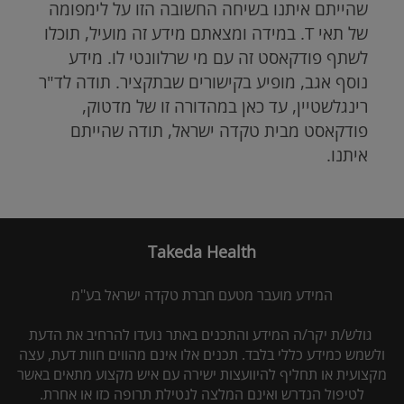
שהייתם איתנו בשיחה החשובה הזו על לימפומה
של תאי
T
. במידה ומצאתם מידע זה מועיל, תוכלו
לשתף פודקאסט זה עם מי שרלוונטי לו. מידע
נוסף אגב, מופיע בקישורים שבתקציר. תודה לד"ר
רינגלשטיין, עד כאן במהדורה זו של מדטוק,
פודקאסט מבית טקדה ישראל, תודה שהייתם
איתנו.
Takeda Health
המידע מועבר מטעם חברת טקדה ישראל בע"מ
גולש/ת יקר/ה המידע והתכנים באתר נועדו להרחיב את הדעת
ולשמש כמידע כללי בלבד. תכנים אלו אינם מהווים חוות דעת, עצה
מקצועית או תחליף להיוועצות ישירה עם איש מקצוע מתאים באשר
לטיפול הנדרש ואינם המלצה לנטילת תרופה כזו או אחרת.