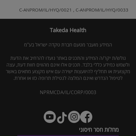
Video
C-ANPROM/IL/HYQ/0021 , C-ANPROM/IL/HYQ/0033
Takeda Health
המידע מועבר מטעם חברת טקדה ישראל בע"מ
גולש/ת יקר/ה המידע והתכנים באתר נועדו להרחיב את הדעת
ולשמש כמידע כללי בלבד. תכנים אלו אינם מהווים חוות דעת, עצה
מקצועית או תחליף להיוועצות ישירה עם איש מקצוע מתאים באשר
לטיפול הנדרש ואינם המלצה לנטילת תרופה כזו או אחרת.
NPRMCDA/IL/CORP/0003
מחלות חסר חיסוני