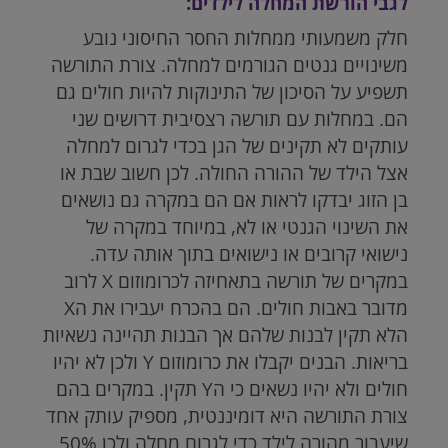
לגבי הורשת המחלה לילדים:
חלק משמעותי ממחלות החסר החיסוני נובע
משינויים גנטים הגורמים למחלה. צורת התורשה
תשפיע על הסיכון של התינוקות להיות חולים גם
הם. במחלות עם תורשה רצסיבית דרושים שני
עותקים לא תקינים של הגן בכדי לגרום למחלה
אצל הילד של ההורה החולה. לכן חשוב שבת או
בן הזוג יבדקו לראות אם הם במקרה גם נושאים
את השינוי הגנטי או לא, במיוחד במקרה של
נישואי קרובים או נישואים בתוך אותה עדה.
במקרים של תורשה בתאחיזה לכרומוזום X לרוב
מדובר באבות חולים. הם בהכרח יעבירו את הX
הלא תקין לבנות שלהם אך הבנות תהיינה נשאיות
בריאות. הבנים יקבלו את כרומוזום Y ולכן לא יהיו
חולים ולא יהיו נשאים כי הY תקין. במקרים בהם
צורת התורשה היא דומיננטית, מספיק עותק אחד
שיעבור מהורה לילד כדי לגרום מחלה ולכן 50%