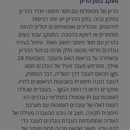
מעקב בזמן הריון
הריון של מטופלות עם חסר חיסוני יוגדר כהריון
בסיכון גבוה. בזמן ההריון יש יותר רגישות
לזיהומים. ותהליכים אוטואימונים יכולים להיות
מוחמרים או דווקא בהטבה. המעקב עבור נשים
בהריון עם חסר חיסוני חשוב מאוד. טיפול בעירוי
נוגדנים חליפי מהווה חלק מרכזי בניהול ההריון
ובשמירה על בריאות האם והעובר. בשבועות 28
ואילך, מתרחש מעבר פעיל של נוגדנים מסוג
IgG
מהאם לעובר דרך השליה, דבר המספק
לעובר הגנה חיסונית בשבועות הראשונים לחייו.
מחקרים הראו כי רמות ה
IgG
– בעוברים שנולדו
לאמהות עם PI שטופלו בתחליפי נוגדנים היו
דומות לאלו של עוברים לאמהות עם מערכת
חיסונית תקינה. מצב זה נובע מהעברה פעילה של
השליה שמתעדפת העברת נוגדנים לעובר כדי
להגן עליו. חשוב שהאם תהיה תחת מעקב של