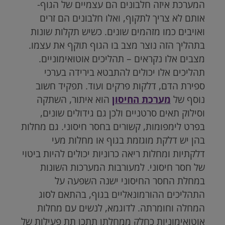
המערכת איזה חלבונים הם עצמיים של הגוף-
אותם לא צריך לתקוף, ואלו חלבונים הם זרים
ואויבים כמו מזהמים שונים. כשיש תקלות שונות
בתהליך הזה נוצר מצב בו הגוף תוקף את עצמו.
מצבים אלו נקראים – תהליכים אוטואימוניים.
תהליכים אלו יכולים להתבטא בירידה בערכי
ספירת הדם, דלקות פרקים ועוד. תפקיד חשוב
נוסף של
מערכת החיסון
הוא איתור, השתקה
וסילוק תאים סרטניים ולכן גם גידולים שונים,
בפרט לימפומות, קשורים בחסר חיסוני. גם מחלות
בהן יש דלקת מוגזמת בגוף או מחלות מעי
דלקתיות ומחלות ריאה כרוניות יכולים להיות ביטוי
של חסר חיסוני. למעורבות המערכות השונות
במחלת החסר החיסוני ישנה השפעה על
התהליכים ההורמונאליים בגוף, בהתאם לסוג
המחלה וחומרתה. לדוגמא, לנשים עם מחלות
אוטואימוניות כחלק ממחלתן תתכן תת פעילות של