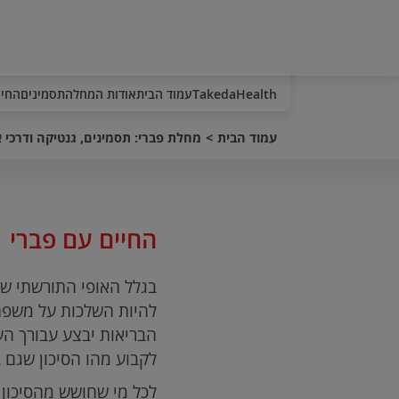
TakedaHealth
עמוד הבית
אודות המחלה
תסמינים
החיי
עמוד הבית
מחלת פברי: תסמינים, גנטיקה ודרכי א
החיים עם פברי
בגלל האופי התורשתי ש
להיות השלכות על משפח
הבריאות יבצע עבורך הע
לקבוע מהו הסיכון שגם 
לכל מי שחושש מהסיכון 