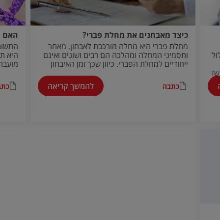
כיצד מאבחנים את מחלת פברי?
האם מ
מחלת פברי היא מחלה מורכבת לאבחון, מאחר
התשוב
ול
ותסמיני המחלה ומהלכה הם רבים ושונים ואינם
ייחודיים למחלת הפברי. כיוון שכך זמן האיבחון
מועברת
שד
יכול להתארך ובמקרים רבים החולים.ות במחלת
מקרים
פברי מאובחנים.ות בצורה שגויה.
ספונטנ
להמשך קריאה
כתבה
כתב