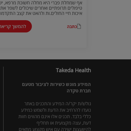
אף שמחלת פברי היא מחלה חשוכת מרפא, יש
טיפולים תרופתיים ואחרים שיכולים לשפר את
איכות חיי החולים.ות ולהאט את קצב התקדמו
המחלה:
להמשך קריאה
כתבה
Takeda Health
המידע מוגש כשירות לציבור מטעם
חברת טקדה
גולש/ת יקר/ה המידע והתכנים באתר
נועדו להרחיב את הדעת ולשמש כמידע
כללי בלבד. תכנים אלו אינם מהווים חוות
דעת, עצה מקצועית או תחליף
להיוועצות ישירה עם איש מקצוע מתאים