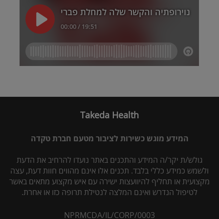
Takeda Health
המידע מוגש כשירות לציבור מטעם חברת טקדה
גולש/ת יקר/ה המידע והתכנים באתר נועדו להרחיב את הדעת
ולשמש כמידע כללי בלבד. תכנים אלו אינם מהווים חוות דעת, עצה
מקצועית או תחליף להיוועצות ישירה עם איש מקצוע מתאים באשר
לטיפול הנדרש ואינם המלצה לנטילת תרופה כזו או אחרת.
NPRMCDA/IL/CORP/0003