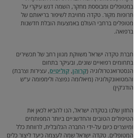
במטופלים ומבוססת מחקר, השמה דגש עיקרי על
תרופות מקור. טקדה מחויבת לשיפור בריאותם של
מטופלים ברחבי העולם באמצעות הובלת חדשנות
ברפואה.
חברת טקדה ישראל משווקת מגוון רחב של תכשירים
בתחומים רפואיים שונים, ובעיקר בתחום
הגסטרואנטרולוגיה (
קרוהן
,
קוליטיס
, עצירות וצרבת)
והמטואונקולוגיה (מיאלומה נפוצה ולימפומה ע"ש
הודג'קין)
החזון שלנו בטקדה ישראל, הנו להביא לכאן את
הטיפולים הטובים והחדשניים ביותר המפותחים
ומיוצרים כיום על-ידי החברה הגלובלית, לרווחת כלל
המטופלים. טקדה ישראל שמה לעצמה כיעד ליצור כלים