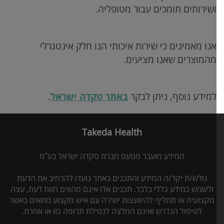
ושירותים תומכים עבור מטופליה.
אנו מאמינים כי שירות איכותי הנו חלק אינטגרלי
מהמוצרים שאנו מציעים.
למידע נוסף, ניתן לבקר
באתר טקדה ישראל
.
Takeda Health
המידע מועבר מטעם חברת טקדה ישראל בע"מ
גולש/ת יקר/ה המידע והתכנים באתר נועדו להרחיב את הדעת
ולשמש כמידע כללי בלבד. תכנים אלו אינם מהווים חוות דעת, עצה
מקצועית או תחליף להיוועצות ישירה עם איש מקצוע מתאים באשר
לטיפול הנדרש ואינם המלצה לנטילת תרופה כזו או אחרת.