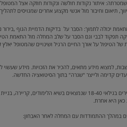
טרתה: איתור נקודות חולשה ונקודות חוזקה אצל המטופל.ת
יווך, תיאום וחיבור מול אנשי מקצוע אחרים שמגויסים לתהליך.
מת יכולה לתמוך: הסבר על בדיקות הדמיית הגוף ,בירור נו
יקה תפקוד לבבי וגם הסבר על שלב המחלה מול התאמת הטי
של הטיפול על אורך החיים הרגיל ושינויים שהמטופל יאלץ 
ות, למצוא מידע מתאים, להכיר את הזכויות. מידע שעשוי לס
דים קדימה ולייצר "שגרה" בתוך הסיטואציה החדשה.
מדובר לרוב באנשים צעירים בגילאי 18-40 שנמצאים בשיא הלימודים, 
כאן היא אחרת.
יים במהלך ההתמודדות עם המחלה לאחר האבחון: