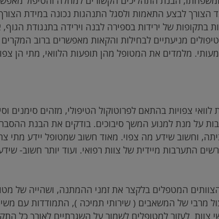
משפחתו, הבנת התהליכים הקשורים למחלה והטיפול מאפשר
צד הצורך לבצע התאמות ולסגל התנהגות נכונה במידת הצורך.
 בתקופות של ירידות בספירה לבנה וירידה בתנגודת הגוף, או
 טיפולים מניעתיים לבחילות והקאות מאפשרים ברוב המקרים
עותי. מלמדים את המטופל מהן תופעות הלוואי, מתי הן צפויו
 לוואי צפויות בהתאם לפרוטוקול הטיפולי, מזהים סימנים וס
ת על מנת למנוע המשך סיבוכים. בודקים את הבנת ההסבר ש
תה, וחשוב שידע מה צפוי. מאוד חשוב שמטופל יידע מתי צריך
ים התערבות מיידית של צוות רפואי. ועוד יותר חשוב- שידע 
צוותים המטפלים בלקצר את זמני ההמתנה, ושהייה של מטופ
יצול מרבי של המשאבים ( שירותי תמיכה ), התמודדות עם משי
 צוות לעזור למטופלים לשמור על השגרתיים לאורך כל התקו