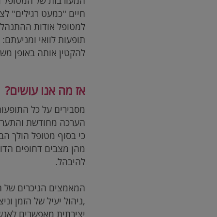
המעורבות של המטופל ו
חיים ''כמעט רגילים" ל
למטופל אודות ההתנהלות
תופעות לוואי ומניעתם:
להקטין אותה באופן משמ
אז מה אנו עושים?
מסבירים על כל התופעות
הערכה מחודשת והתערבו
כי בסוף מטופל הולך הבי
מהן מצבים דחופים הדורש
להיבהל.
המאמצים הניכרים של ה
,ניהול יעיל של הזמן ונ
יצירתית מאפשרים לאנשי