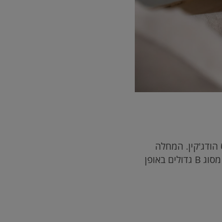
 בשם תומס הודג'קין. המחלה
מאופיינת בהימצאותם של תאים חריגים ששמם תאי ריד-סטרנברג, שהם לימפוציטים מסוג B גדולים באופן