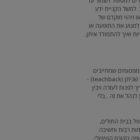
ים למטופל לשמור על
 למשל הקניית ידע
 זיהוי מוקדם של
 למנוע את התופעה או
ת ואיך להתמודד איתן.
ימפטומים שמחייבים
ניתן (
teachback
) -
 לפנות לעזרה ויבין
לנהל את זה . בלי
ל בבית החולים,
מות רבות וחשיבה
פה הקורס הטיפולי.