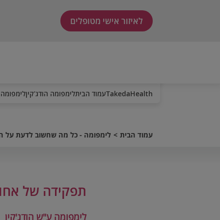
לאיזור אישי מטופלים
TakedaHealth
עמוד הבית
לימפומה הודג'קין
לימפומה 
עמוד הבית
לימפומה - כל מה שחשוב לדעת על 
תפקידה של אחו
לימפומה ע"ש הודג'קין