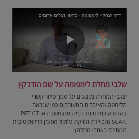
Brightcove
ד"ר יצחקי- לימפומה - סרטון דגלים אדומים
Video
Play
Video
שלבי מחלת לימפומה על שם הודג'קין
שלבי המחלה נקבעים על סמך פיזור קשרי
הלימפה והאיברים המעורבים כפי שנראה
בהדמיה כמו טומוגרפיה ממוחשבת או
PET CT
SCAN
(הכוללת הזרקת גלוקוז מסומן רדיואקטיבית
המתרכז באתרי מחלה):