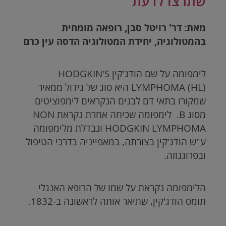
שתרצו לדעת
מאת: דר' רויטל סבן, רופאה מומחית
בהמטולוגיה, יחידת המטולוגיה הדסה עין כרם
לימפומה על שם הודג'קין
HODGKIN'S
LYMPHOMA (HL)
היא סוג של גידול ממאיר
שמקורו בתאי דם
לבנים הנקראים לימפוציטים
מסוג B. לימפומה שכיחה אחרת נקראת
NON
HODGKIN LYMPHOMA
ונבדלת מלימפומה
ע"ש הודג'קין בצורתה, במאפייניה בדרכי הטיפול
ובפרוגנוזה.
הלימפומה נקראת על שמו של הרופא האנגלי
תומס הודג'קין, שתיאר אותה לראשונה ב-1832.
.