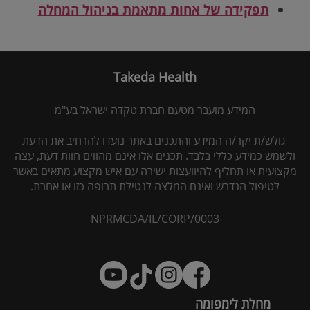
תפקידה של אחות מתאמת בניהול המחלה
Takeda Health
המידע מועבר מטעם חברת טקדה ישראל בע"מ
גולש/ת יקר/ה המידע והתכנים באתר נועדו להרחיב את הדעת
ולשמש כמידע כללי בלבד. תכנים אלו אינם מהווים חוות דעת, עצה
מקצועית או תחליף להיוועצות ישירה עם איש מקצוע מתאים באשר
לטיפול הנדרש ואינם המלצה לנטילת תרופה כזו או אחרת.
NPRMCDA/IL/CORP/0003
מחלת לימפומה