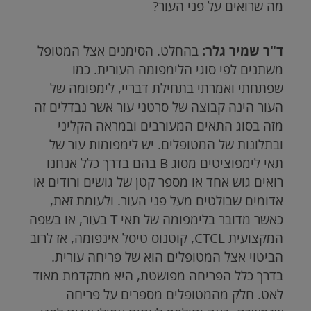
מה שרואים על פני העור?
ד"ר שמיר גלר:
בהחלט. הסימנים אצל המטופל
משתנים לפי סוגי הלימפומה העורית. כמו
שפתחתי ואמרתי בתחילת דבריי, לימפומה של
העור הינה קבוצה של סרטני עור אשר נבדלים זה
מזה בסוג התאים המעורבים ובמראה הקליני
ובתלונות של המטופלים. יש לימפומות עור של
תאי לימפוציטים מסוג
B
בהם בדרך כלל אנחנו
רואים גוש אחד או מספר קטן של גושים ורודים או
אדומים שבולטים מעל פני העור. ולעומת זאת,
כאשר מדובר בלימפומה של תאי
T
בעור, או בשפה
המקצועית
CTCL
, קוטנוס טיסל אינפומה, אז לרוב
הביטוי אצל המטופלים הוא של פריחה עורית.
בדרך כלל הפריחה מפושטת, היא מתקדמת מאוד
לאט. חלק מהמטופלים מספרים על פריחה