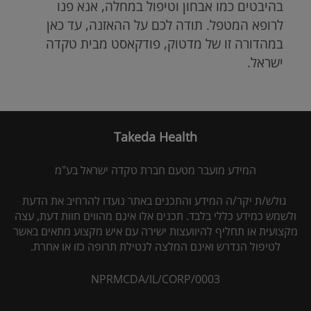
בהיבטים כמו אבחון וטיפול במחלה, אנא פנו
לרופא המטפל. תודה לכם על ההאזנה, עד כאן
במהדורה זו של מדטוק, פודקאסט מבית טקדה
ישראל.
Takeda Health
המידע מועבר מטעם חברת טקדה ישראל בע"מ
גולש/ת יקר/ה המידע והתכנים באתר נועדו להרחיב את הדעת
ולשמש כמידע כללי בלבד. תכנים אלו אינם מהווים חוות דעת, עצה
מקצועית או תחליף להיוועצות ישירה עם איש מקצוע מתאים באשר
לטיפול הנדרש ואינם המלצה לנטילת תרופה כזו או אחרת.
NPRMCDA/IL/CORP/0003