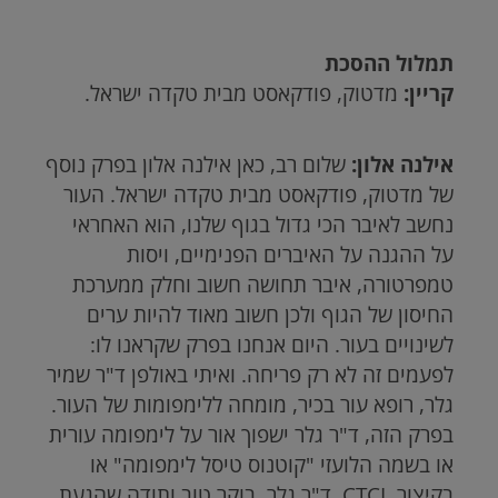
תמלול ההסכת
קריין:
מדטוק, פודקאסט מבית טקדה ישראל.
אילנה אלון:
שלום רב, כאן אילנה אלון בפרק נוסף
של מדטוק, פודקאסט מבית טקדה ישראל. העור
נחשב לאיבר הכי גדול בגוף שלנו, הוא האחראי
על ההגנה על האיברים הפנימיים, ויסות
טמפרטורה, איבר תחושה חשוב וחלק ממערכת
החיסון של הגוף ולכן חשוב מאוד להיות ערים
לשינויים בעור. היום אנחנו בפרק שקראנו לו:
לפעמים זה לא רק פריחה. ואיתי באולפן ד"ר שמיר
גלר, רופא עור בכיר, מומחה ללימפומות של העור.
בפרק הזה, ד"ר גלר ישפוך אור על לימפומה עורית
או בשמה הלועזי "קוטנוס טיסל לימפומה" או
בקיצור
CTCL
. ד"ר גלר, בוקר טוב ותודה שהגעת