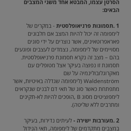
הסרטן עצמו, המבטא אחד משני המצבים
הבאים:
1 .תסמונות פרניאופלסטית
- במקרים של
לימפומה זה יכול להיות המצב אם חלבונים
פאראפרוטאינים, אשר נוצרים על ידי סוגים
מסויימים של לימפומה, נצמדים לעצבים ופוגעים
בהם – מצב זה נקרא תסמונת פרניאופלסטית.
תסמונת זו נפוצה בעיקר אצל מטופלים עם
מאקרוגלובולינמיה על שם
Waldenström
(לימפומה שגדלה באיטיות, אשר
מתפתחת כאשר סוג של תאי דם לבנים שנקראים
לימפוציטים מסוג
B
,הופכים להיות לא-תקינים
ומתרבים ללא שליטה).
2 .מעורבות ישירה -
לעיתים נדירות, בעיקר
במצבים מתקדמים של לימפומה, תאי הגידול