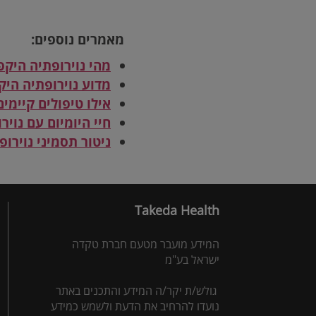
מאמרים נוספים:
מהי נוירופתיה היקפ
מדוע נוירופתיה הי
אילו טיפולים קיימי
חיי היומיום עם נויר
ניטור תסמיני נוירו
Takeda Health
המידע מועבר מטעם חברת טקדה
ישראל בע"מ
גולש/ת יקר/ה המידע והתכנים באתר
נועדו להרחיב את הדעת ולשמש כמידע