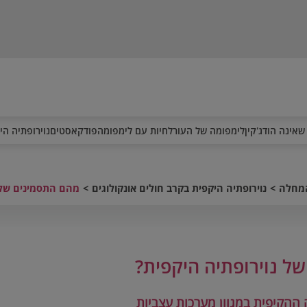
שאינה הודג'קין
לימפומה של העור
לחיות עם לימפומה
פודקאסטים
נוירופתיה הי
המחלה
נוירופתיה היקפית בקרב חולים אונקולוגים
מהם התסמינים של 
ל נוירופתיה היקפית?
 ההקיפית במגוון מערכות עצביות