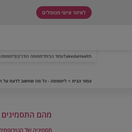
לאיזור אישי מטופלים
TakedaHealth
עמוד הבית
לימפומה הודג'קין
לימפומה 
עמוד הבית
לימפומה - כל מה שחשוב לדעת על 
מהם התסמינים ש
תסמיניה של הנוירופתיה