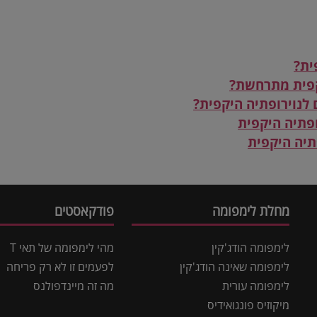
ית?
קפית מתרחשת?
ם לנוירופתיה היקפית?
ופתיה היקפית
פתיה היקפית
מחלת לימפומה
פודקאסטים
לימפומה הודג'קין
מהי לימפומה של תאי T
לימפומה שאינה הודג'קין
לפעמים זו לא רק פריחה
לימפומה עורית
מה זה מיינדפולנס
מיקוזיס פונגואידיס