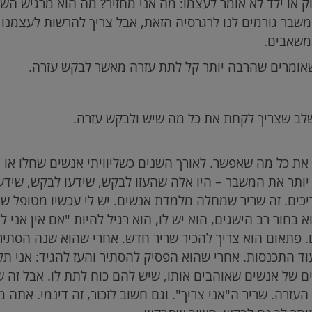
וק או ילד לא אומר לעצמו: מה אני מחזיר? מה הוא מרגיש השנ
שבר גורמים לנו לרגרסיה הזאת, אבל צריך להרשות לעצמנו ל
משאבים.
אומרים שהרבה יותר קל לתת עזרה מאשר לבקש עזרה.
לב שצריך לקחת את כל מה שיש ולבקש עזרה.
ת כל מה שאפשר. לאורך השנים כשליוויתי אנשים שחלו או 
ותר את המשבר – היו אלה שהעזו לבקש, שידעו לבקש, שידעו
יכים. זה שריר שמחלה מלמדת אנשים. יש לי עכשיו מטופל 
 בחור רב הישגים, הוא יש לו, הוא רגיל להיות "אם אין אני לי
 פתאום הוא צריך להכיר שריר חדש. אחרי שהוא שנה הסתיר ו
ד התכנסות. אחרי שהוא הפסיק להסתיר והעז להגיד: אני תלוי
ם של אנשים שאוהבים אותו, שיש להם כוח לתת לו. אבל זה 
העזרה. שריר ה"אני צריך". וגם חשוב לזכור, זה דינמי. אתה 