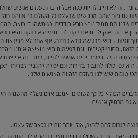
ומר, זה לא חייב להיות ככה אבל הרבה פעמים אנשים שחלו 
היות גם מזה שהם מרגישים שבעצם כל העולם בריא והם חולים
ם שלנו הם תמיד נורא נורא בודדים. כשמשהו לי כואב, ההרג
ין את זה. אוקיי? גם אם ייקח לו... מי שהיא רווקה והיא נורא 
וך זוגיות – היא מרגישה נורא בודדה, אף אחד לא מבין את 
הזאת, הסובייקטיבית. וגם לפעמים היא מוציאה אותנו מהרג
 העבודה שלנו שמכניסים אנשים לחיינו, כמו... והיא יוצרת 
. היא גם יכולה להגביר בדידות וגם יכולה להגביר לבדיות. תכ
י טובות שיש לנו בעולם הזה זה האנשים שלנו.
דברים הם לא כל כך פשוטים. אמנם אדם נשלף מהשגרה היו
א גם מרחיק אנשים.
וצה לגרום להם לצער, אולי יותר נוח לו בכאב של עצמו.
 חוויה מאוד מוכרת, שכולנו, רבים מאיתנו כשרע לנו התנועה 