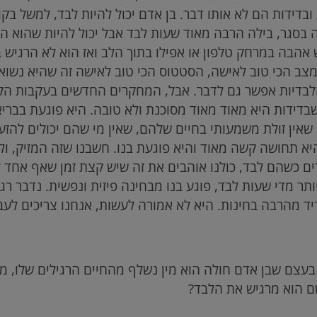
 ובדידות הם לא אותו דבר. בן אדם יכול להיות לבד, למשל בק
ה בסגר, בילה הרבה מאוד שעות לבד אבל יכול להיות שהוא הר
הבה במרחק טלפון או אפילו בתוך הלב ואז הוא לא הרגיש ב
 הכי טוב לאישה, הסטטוס הכי טוב לאישה זה שהיא נשואה 
הלבדיות אפשר גם לדבר. אבל, המחקרים החדשים בעקבות הק
 שבדידות היא מאוד מאוד מסוכנת ולא טובה. היא פוגעת בברי
אין זולת משמעותי בחיים שלהם, שאין מי שהם יכולים להזעיק
יא תחושה קשה מאוד והיא פוגעת בנו. חשבנו שזה המזיק, ולב
ים כשהם לבד, כולנו אוהבים את זה שיש קצת זמן שאף אחד ל
תר מדי שעות לבד, פוגע בנו מבחינה פיזית ונפשית. נדבר ר
יד מהרבה בחינות. היא לא אמורה לעשות, אנחנו צריכים לעבו
עצם שבן אדם חולה הוא מין נשלף מהחיים הרגילים שלו, מ
שם הוא מרגיש את הלבד?