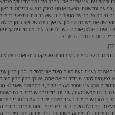
ת ולמאזינים, אני אילנה אלון בפרק חדש של "מדטוק" פודק
רפואה וחדשנות. הפעם אנחנו בפרק בנושא בדידות, דיכאון 
ה הייתה פריחה של מחקרים בנושא בדידות. נמצא שבדידות ה
מחלישה את מערכת החיסון. אז איך קורה שדווקא בזמן מחל
ם. איתיב אולפן אורחת – שירלי יובל יאיר, פסיכולוגית קלינית
ליהנות מהדרך". הי שירלי.
לן.
 מדברות על בדידות. זאת חוויה סובייקטיבית? זאת חוויה אוב
יר את זה באמת. זאת חוויה מאוד אוניברסלית. המון המון אנ
 לפעמים להרגיש בודד גם אם אתה, יש לך המון המון חיבורי
תחושה שרק אני מספר לעצמי עליה, שהתחושה שאני לא מובן, 
 להיות גם ממש רגעית, אנשים יכולים לחוש בדידות גם כשהם 
יכולים להרגיש בדידות בערב כשהם יושבים עם כל חברי הילדו
עצם "הם כולם השתנו ואני לא בלופ". זאת אומרת בדידות היא
ת חווייתית. לבדיות זה משהו אחר, לבדיות זה מצב פיזי, זה