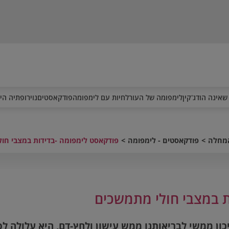
שאינה הודג'קין
לימפומה של העור
לחיות עם לימפומה
פודקאסטים
נוירופתיה הי
המחלה
פודקאסטים - לימפומה
פודקאסט לימפומה -בדידות במצבי חו
ת במצבי חולי מתמשכים
ון ממשי לבריאותנו ממש עישון ולחץ-דם, היא עלולה לפג