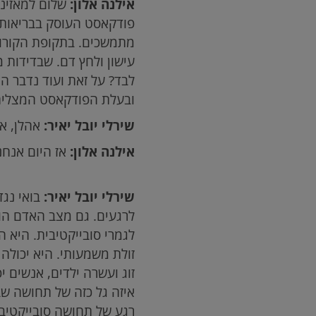
אילנה אלון:
שלום למאזינו
פודקאסט העוסק בבריאות, 
מתמשכים. בתקופת הקורונ
עישון ולחץ דם. שבדידות 
לבד? על זאת ועוד נדבר היו
ובעלת הפודקאסט המצליח "
שירלי יובל יאיר:
אהלן, אה
אילנה אלון:
אז היום אנחנו
שירלי יובל יאיר:
בואי נגד
לרגעים. גם מצב האדם הוא
לגמרי סובייקטיבית. היא ה
זולת משמעותי. היא יכולה
זוג ועשרה ילדים, אנשים 
איזה גל כזה של תחושה שב
רגע של תחושה סובייקטיבי