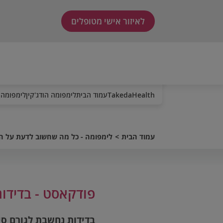
לאיזור אישי מטופלים
TakedaHealth
עמוד הבית
לימפומה הודג'קין
לימפומה 
עמוד הבית
לימפומה - כל מה שחשוב לדעת על 
פודקאסט - בדידו
בדידות נחשבת לגורם סיכ