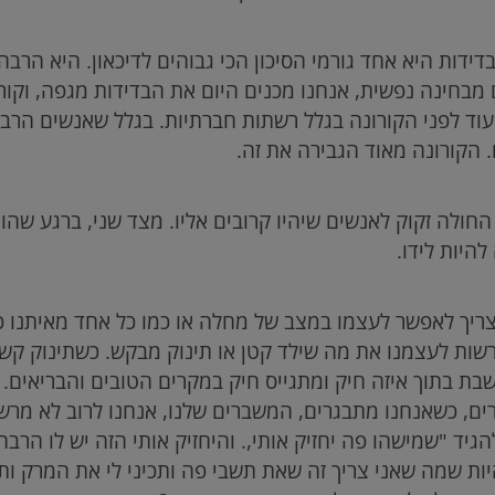
בדידות היא אחד גורמי הסיכון הכי גבוהים לדיכאון. היא הר
מבחינה נפשית, אנחנו מכנים היום את הבדידות מגפה, וקורא
 עוד לפני הקורונה בגלל רשתות חברתיות. בגלל שאנשים הר
הקורונה מאוד הגבירה את זה.
חולה זקוק לאנשים שיהיו קרובים אליו. מצד שני, ברגע שהוא
היות לידו.
ריך לאפשר לעצמו במצב של מחלה או כמו כל אחד מאיתנו כ
שות לעצמנו את מה שילד קטן או תינוק מבקש. כשתינוק קשה 
בת בתוך איזה חיק ומתגייס חיק במקרים הטובים והבריאים. 
ים, כשאנחנו מתבגרים, המשברים שלנו, אנחנו לרוב לא מרש
גיד "שמישהו פה יחזיק אותי,. והיחזיק אותי הזה יש לו הרבה 
היות שמה שאני צריך זה שאת תשבי פה ותכיני לי את המרק ותה