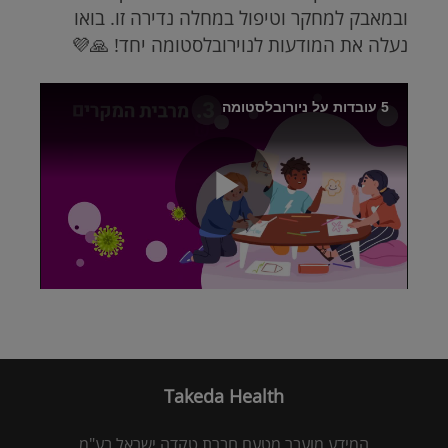
ובמאבק למחקר וטיפול במחלה נדירה זו. בואו
נעלה את המודעות לנוירובלסטומה יחד! 🙏💜
Brightcove
5 עובדות על ניורובלסטומה
Video
Play
Video
Takeda Health
המידע מועבר מטעם חברת טקדה ישראל בע"מ