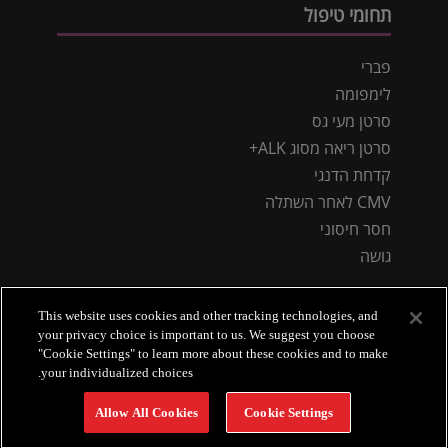
תחומי טיפול
פברי
לימפומה
סרטן מעי גס
סרטן ריאה מסוג ALK+
קדחת הדנגי
CMV לאחר השתלה
חסר חיסוני
גושה
This website uses cookies and other tracking technologies, and
your privacy choice is important to us. We suggest you choose
"Cookie Settings" to learn more about these cookies and to make
your individualized choices.
מדיניות פרטיות
תנאי שימוש
אודות טקדה
הצהרת נגישות
צור קשר
Allow All Cookies
Cookie Settings