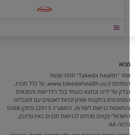
בוא
תר
“Takeda health”
תחת שמות
מתחם
www.takedahealth.co.il
, על כלל תכניו,
בדק על ידינו ונמצא כעומד בכל הדרישות והתנאים
מפורטים בתקנות שוויון זכויות לאנשים עם מוגבלות
(התאמות נגישות לשירות, התשע"ג-2013) ובתקן 5568
ישראלי (קווים מנחים לנגישות תכנים באינטרנט),
רמה
AA
.