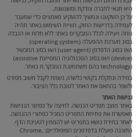
בורנו תחום הנגישות הוא יותר מחובה חוקית, נגישות
יא תנאי לחברה צודקת ומשגשגת.
ל כן השקענו ונמשיך להשקיע מאמצים כדי שמעבר
עמידה בדרישות החוק, חוויית השימוש באתר תהיה
וחה ויעילה לכלל המבקרים באתר ללא תלות או הגבלה
סוג מערכת ההפעלה
(operating system)
/או בסוג הדפדפן (user agent) ו/או בסוג המכשיר
(device
ו/או בסוג הטכנולוגיה המסייעת
(assistive
technology
בהם משתמש.ת המבקר.ת באתר.
מידה ונתקלת בקושי כלשהו, נשמח לקבל משוב מפורט
לשפר בהתאם את האתר לטובת כלל הציבור.
גישות האתר
אתר מוצב תפריט הנגשה. לחיצה על כפתור הנגישות
אפשרת את פתיחת התפריט המכיל כפתורי ההנגשה.
אחר בחירת נושא בתפריט יש להמתין לטעינת הדף.
תוכנה פועלת בדפדפנים הפופולריים:
Chrome,