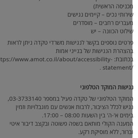
כניסה הראשית)
ירותי נכים – קיימים נגישים
עברים רחבים – מוסדרים
ילוט הכוונה – יש
רטים נוספים בקשר לנגישות משרדי טקדה ניתן לראות
הצהרת הנגישות של בנייני אמות
כתובת:
https://www.amot.co.il/about/accessibility-
.
statement
גישות המוקד הטלפוני
המוקד הטלפוני של טקדה פעיל במספר 03-3733140,
גיש לכלל הציבור, לרבות אנשים עם מוגבלויות וזמין
ימים א'-ה' בין השעות 08:00 – 17:00.
מענה הקולי מותאם בשפה פשוטה ובקצב דיבור איטי
ברור, ללא מוסיקת רקע.