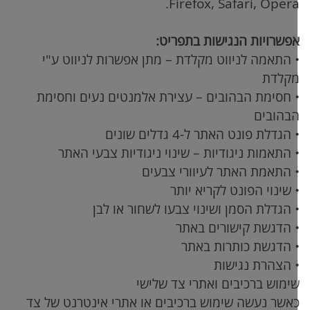
.
Firefox, Safari, Oper
פשרויות הנגישות בתפריט:
 התאמה לניווט מקלדת – מתן אפשרות לניווט ע"י
קלדת
 חסימת הבהובים – עצירת אלמנטים נעים וחסימת
בהובים
 הגדלת פונט האתר ל-4 גדלים שונים
 התאמות ניגודיות – שינוי ניגודיות צבעי האתר
 התאמת האתר לעיוורי צבעים
 שינוי הפונט לקריא יותר
 הגדלת הסמן ושינוי צבעו לשחור או לבן
 הדגשת קישורים באתר
 הדגשת כותרות באתר
 הצהרת נגישות
ימוש ברכיבים ואתרי צד שלישי
אשר נעשה שימוש ברכיבים או אתרי אינטרנט של צד