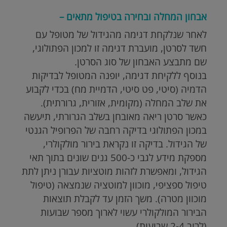
אבחון המחלה ובחירה בטיפול מתאים –
לאחר שנלקחת דגימה מהגידול של מטופל עם
חשד לסרטן, מועברת דגימה זו למכון הפתולוגי,
שם מתבצע האבחון של סוג הסרטן.
בנוסף ללקיחת דגימה, יופנה המטופל לבדיקות
הדמיה (סיטי, פט סיטי, הדמיית מח) בכדי לקבוע
את שלב המחלה (מקומית, אזורית, גרורתית).
כאשר סרטן ריאה מאובחן בשלב הגרורתי, תיעשה
במכון הפתולוגי בדיקה רחבה של הפרופיל הגנטי
של הגידול. בדיקה זו נקראת בירור מולקולרי,
מספקת מידע לגבי כ-500 גנים שונים בתוך תאי
הגידול, ומאפשרת לזהות מוטציות עבורן ניתן לתת
טיפול ספציפי, מוכוון למוטציה שנמצאה (טיפול
מוכוון מטרה). משך הזמן עד לקבלת תוצאות
הבירור המולקולרי עשוי לארוך מספר שבועות
(לרוב 2-4 שבועות).