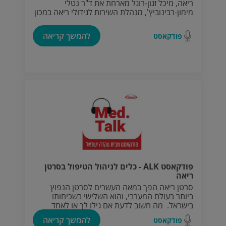
ריאה, מיכל זגון-רוגל מארחת את ד"ר נטלי
מימון-רבינוביץ', מנהלת השירות לגידולי ריאה במכון
האונקולוגי, במרכז הרפואי "מאיר" בכפר סבא.
להמשך קריאה
פודקאסט
פודקאסט ALK - כלים לניהול הטיפול בסרטן
ריאה
סרטן ריאה הפך במאה העשרים לסרטן הנפוץ
ביותר בעולם המערבי, והוא השלישי בשכיחותו
בישראל. מה חשוב לדעת אם גילו לך או לאחד
מקרוביך סרטן ריאה? מה חשוב לדעת על המפגש
להמשך קריאה
פודקאסט
הראשוני עם האונקולוג המטפל ולמה לצפות