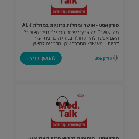
פודקאסט - אושר ומחלות כרוניות במחלת ALK
מהו אושר? מה צריך לעשות בכדי להרגיש מאושר?
האם אפשר להיות חולה במחלה כרונית ועדיין
להיות – מאושר? מסתבר שכן! מוזמנים להאזין
לשיחה שקיימנו בנושא עם יהודית כץ, פסיכולוגית
חיובית ובעלת הפודקאסט "חושבים טוב"
להמשך קריאה
פודקאסט
פודקאסט - מיתוסים בנושא סרטן ריאה ALK