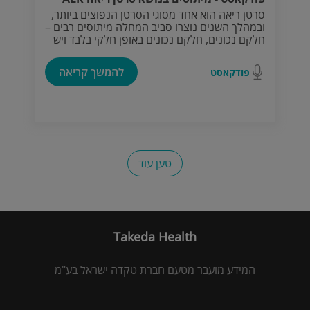
סרטן ריאה הוא אחד מסוגי הסרטן הנפוצים ביותר,
ובמהלך השנים נוצרו סביב המחלה מיתוסים רבים –
חלקם נכונים, חלקם נכונים באופן חלקי בלבד ויש
מהם שאינם נכונים כלל. מיכל זגון-רוגל ביחד עם
דר' סיון שמאי, מנהלת שירות אונקולוגיה של
להמשך קריאה
פודקאסט
הריאות וסרקומה, מרכז רפואי "איכילוב", ינסו
לעשות לכן.ם סדר בכל הקשור למיתוסים ולתת
מידע נכון ומהימן על סרטן ריאה. האזנה נעימה.
טען עוד
Takeda Health
המידע מועבר מטעם חברת טקדה ישראל בע"מ