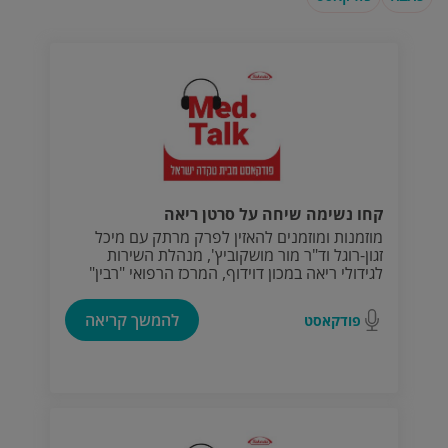
קחו נשימה שיחה על סרטן ריאה
מוזמנות ומוזמנים להאזין לפרק מרתק עם מיכל
זגון-רוגל וד"ר מור מושקוביץ', מנהלת השירות
לגידולי ריאה במכון דוידוף, המרכז הרפואי "רבין"
בילינסון, שבאה לספק לנו תשובות על כל השאלות
החשובות בסרטן ריאה: מהו סרטן ריאה ומה הם
להמשך קריאה
פודקאסט
שלבי המחלה?