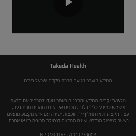
Play
Video
Takeda Health
המידע מועבר מטעם חברת טקדה ישראל בע"מ
גולש/ת יקר/ה המידע והתכנים באתר נועדו להרחיב את הדעת
ולשמש כמידע כללי בלבד. תכנים אלו אינם מהווים חוות דעת,
עצה מקצועית או תחליף להיוועצות ישירה עם איש מקצוע מתאים
באשר לטיפול הנדרש ואינם המלצה לנטילת תרופה כזו או אחרת.
NPRMCDA/IL/CORP/0003