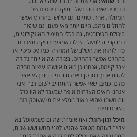
ד"ר שמאי:
אני שמחה להגיד שזה לא נכון.
סרטנים שאובחנו בשלב מוקדם יחסית של
המחלה, אחד, שתיים, גם שלוש, בהחלט אפשר
להחלים מהם. היום יותר מאי פעם. גם שיפור
ביכולת הכירורגית, גם בכלי הטיפול האונקולוגיים,
כמו קרינה למשל. יש לנו אמצעי בדיקה מצוינים
כדי לזהות את השלב של המחלה, כמו פט סיטי, אז
בהחלט אפשר להחלים. בצורה שהיא יותר נדירה
אבל קיימת, אנחנו כן רואים איזשהו עיצוב מחלה
לטווח ארוך בסרטן ריאה גרורתי. כמובן לא אצל
כולם, כמובן שאי אפשר להתחייב לשום דבר, אבל
אנחנו רואים הצלחות איפה שבעבר לא היו כלל,
וזה משהו שהוא מאוד ממלא את מי שעוסק בזה
באופטימיות.
מיכל זגון-רוגל:
זאת אומרת שהיום כשמטופל בא
אלייך לעומת מטופל שהגיע לפני חמש ושש שנים,
הפרוגנוזה שאת יכולה לתת לו היא אחרת לגמרי.