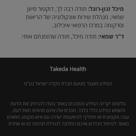
מיכל זגון-רוגל:
תודה רבה לך, דוקטור סיוון
שמאי, מנהלת שירות אונקולוגיה של הריאות
וסרקומה במרכז הרפואי איכילוב.
ד"ר שמאי:
תודה מיכל, תודה שהזמנתם אותי.
Takeda Health
המידע מועבר מטעם חברת טקדה ישראל בע"מ
גולש/ת יקר/ה המידע והתכנים באתר נועדו להרחיב את הדעת
ולשמש כמידע כללי בלבד. תכנים אלו אינם מהווים חוות דעת,
עצה מקצועית או תחליף להיוועצות ישירה עם איש מקצוע מתאים
באשר לטיפול הנדרש ואינם המלצה לנטילת תרופה כזו או אחרת.