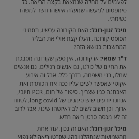
לפעמים על מחלה שנמצאת בקצה הריאה. כל
סימפטום למעשה שמעלה איזשהו חשד למשהו
נשימתי.
מיכל זגון-רוגל:
האם הקורונה עכשיו, תסמיני
הפוסט-קורונה, העלו קצת אולי את הבליל
המחשבות בנושא הזה?
ד"ר שמאי:
אז קורונה, אין ספק שקורונה מסבכת
את החיים של כולנו, גם אנשים רגילים, גם אנשים
שחלו, בני משפחה, בדרך כלל. אבל זה אירוע
אקוטי שאפשר לשים עליו ככה את הכותרת ואת
האבחנה כמו שצריך. סיפור של חום,
PCR
חיובי,
אנחנו יודעים שיש סימנים של
long covid
, לטווח
ארוך, וכן חשוב לשים לב לאיזשהו שינוי, אבל לרוב
זה לא מכסה סרטן ריאה חדש.
מיכל זגון-רוגל:
האם זה נכון, עוד אחת
מהשמועות שנתקלנו בהן, שסרטן ריאה לא נפוץ