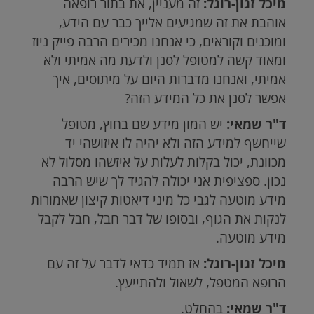
מיכל זגון-רוגל:
זה מעניין, את בתור רופאה
אוהבת את זה שמגיעים אלייך כבר עם הידע,
ומוכנים וקוראים, כי אנחנו מכירים הרבה פייק ניוז
ומאוד קשה למטופל לסנן ולדעת מה אמיתי ולא
אמיתי, ואנחנו מדברות היום על מיתוסים, איך
אפשר לסנן את כל המידע הזה?
ד"ר שמאי:
יש המון מידע שם בחוץ, מטופל
שייחשף למידע הזה ולא יהיה לו איזושהי יד
מכוונת, יכול בקלות לעלות על איזשהו מסלול לא
נכון. ספציפית אני יכולה להגיד לך שיש הרבה
מידע מוטעה לגבי כל מיני דיאטות קיצון שאמורות
לנקות את הגוף, ובסופו של דבר חבל, חבל לקבל
מידע מוטעה.
מיכל זגון-רוגל:
אז תמיד כדאי לדבר על זה עם
הרופא המטפל, לשאול ולהתייעץ.
ד"ר שמאי:
בהחלט.