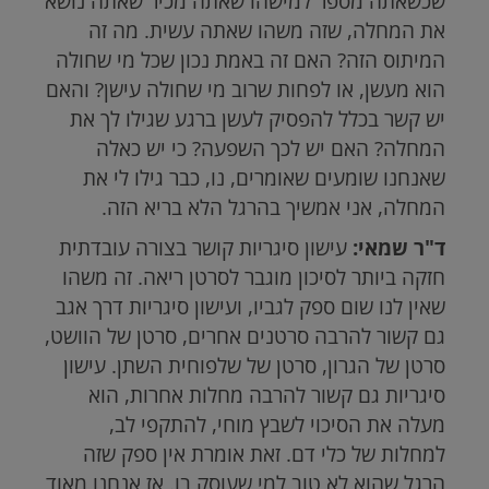
שכשאתה מספר למישהו שאתה מכיר שאתה נושא
את המחלה, שזה משהו שאתה עשית. מה זה
המיתוס הזה? האם זה באמת נכון שכל מי שחולה
הוא מעשן, או לפחות שרוב מי שחולה עישן? והאם
יש קשר בכלל להפסיק לעשן ברגע שגילו לך את
המחלה? האם יש לכך השפעה? כי יש כאלה
שאנחנו שומעים שאומרים, נו, כבר גילו לי את
המחלה, אני אמשיך בהרגל הלא בריא הזה.
ד"ר שמאי:
עישון סיגריות קושר בצורה עובדתית
חזקה ביותר לסיכון מוגבר לסרטן ריאה. זה משהו
שאין לנו שום ספק לגביו, ועישון סיגריות דרך אגב
גם קשור להרבה סרטנים אחרים, סרטן של הוושט,
סרטן של הגרון, סרטן של שלפוחית השתן. עישון
סיגריות גם קשור להרבה מחלות אחרות, הוא
מעלה את הסיכוי לשבץ מוחי, להתקפי לב,
למחלות של כלי דם. זאת אומרת אין ספק שזה
הרגל שהוא לא טוב למי שעוסק בו. אז אנחנו מאוד